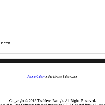
Jahren.
Joomla Gallery
makes it better. Balbooa.com
Copyright © 2018 Tischlerei Radigk. All Rights Reserved.
oomla! is Free Software released under the GNU General Public Licens